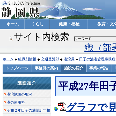
ホーム
くらし
健康・福祉
教育・文
サイト内検索
織（部
ホーム
組織別情報
交通基盤部
港湾局
田子の浦港管理事務所
トップページ
事務所の案内
施設の紹介
事業の報告
平成27年田
港湾施設の現況
港の使用料
グラフで見
令和２年田子の浦統計年報