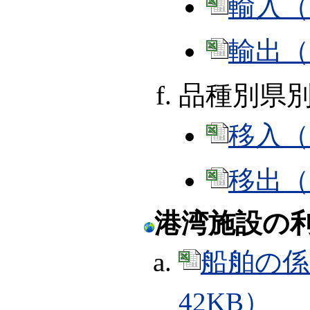
輸入（E
輸出（E
品種別県
移入（E
移出（E
港湾施設の
船舶の係
42KB）