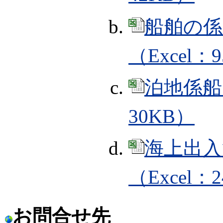
船舶の係
（Excel：
泊地係船
30KB）
海上出入
（Excel：
お問合せ先