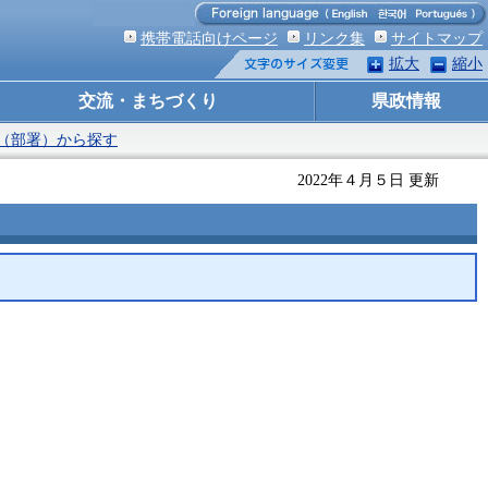
携帯電話向けページ
リンク集
サイトマップ
拡大
縮小
交流・まちづくり
県政情報
（部署）から探す
2022年４月５日 更新