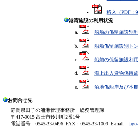
移入（PDF：9
港湾施設の利用状況
船舶の係留施設別利用
船舶係留施設別トン
船舶の係留施設利用状
海上出入貨物係留施設
泊地係船岸及び本船
お問合せ先
静岡県田子の浦港管理事務所 総務管理課
〒417-0015 富士市鈴川町2番1号
電話番号：0545-33-0496 FAX：0545-33-1009 E-mail：
tago