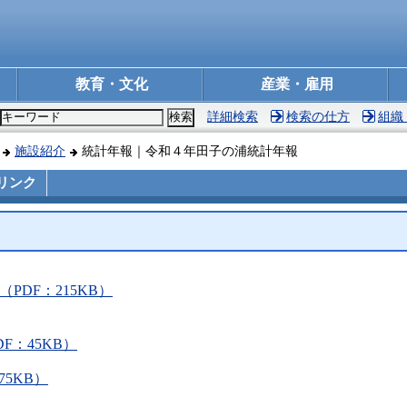
教育・文化
産業・雇用
詳細検索
検索の仕方
組織
施設紹介
統計年報｜令和４年田子の浦統計年報
リンク
PDF：215KB）
F：45KB）
5KB）