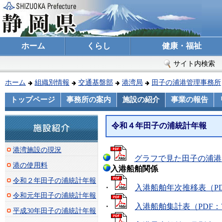
ホーム
くらし
健康・福祉
サイト内検索
ホーム
組織別情報
交通基盤部
港湾局
田子の浦港管理事務所
トップページ
事務所の案内
施設の紹介
事業の報告
令和４年田子の浦統計年報
港湾施設の現況
グラフで見た田子の浦港（
港の使用料
入港船舶関係
令和２年田子の浦統計年報
・
入港船舶年次推移表（PD
令和元年田子の浦統計年報
・
入港船舶集計表（PDF：7
平成30年田子の浦統計年報