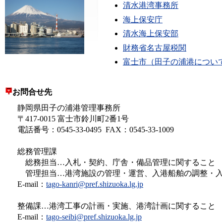
清水港湾事務所
海上保安庁
清水海上保安部
財務省名古屋税関
富士市（田子の浦港につい
お問合せ先
静岡県田子の浦港管理事務所
〒417-0015 富士市鈴川町2番1号
電話番号：0545-33-0495 FAX：0545-33-1009
総務管理課
総務担当…入札・契約、庁舎・備品管理に関すること
管理担当…港湾施設の管理・運営、入港船舶の調整・入
E-mail：
tago-kanri@pref.shizuoka.lg.jp
整備課…港湾工事の計画・実施、港湾計画に関すること
E-mail：
tago-seibi@pref.shizuoka.lg.jp