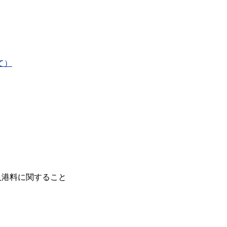
て）
港料に関すること