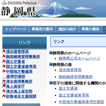
トップページ
事務所の案内
施設の紹介
事業の報告
リンク
清水港管理局
静岡県のホームページ
御前崎港管理事務所
静岡県公式ホームページ
国土交通省
静岡県の港
国土交通省港湾局
清水港管理局
中部地方整備局
港湾空港部
御前崎港管理事務所
清水港湾事務所
田子の浦港に関係する機関のホ
海上保安庁
国土交通省
清水海上保安部
国土交通省港湾局
財務省名古屋税関
中部地方整備局港湾空港部